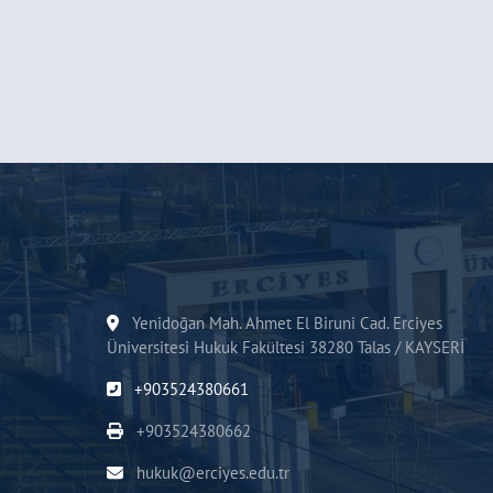
Yenidoğan Mah. Ahmet El Biruni Cad. Erciyes
Üniversitesi Hukuk Fakültesi 38280 Talas / KAYSERİ
+903524380661
+903524380662
hukuk@erciyes.edu.tr