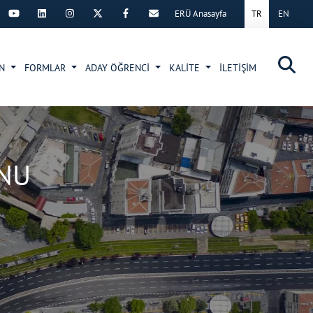
ERÜ Anasayfa
TR
EN
×
UN
FORMLAR
ADAY ÖĞRENCİ
KALİTE
İLETİŞİM
NU