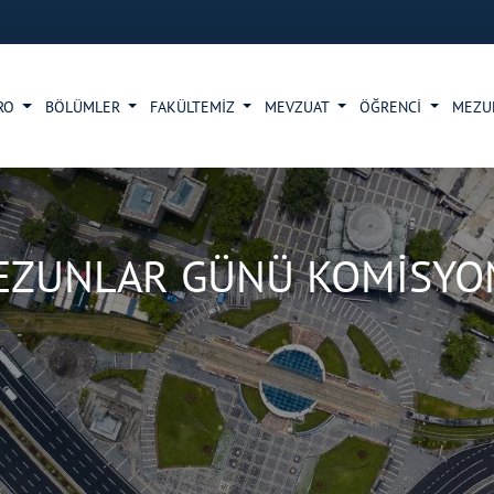
RO
BÖLÜMLER
FAKÜLTEMİZ
MEVZUAT
ÖĞRENCİ
MEZ
EZUNLAR GÜNÜ KOMİSYO