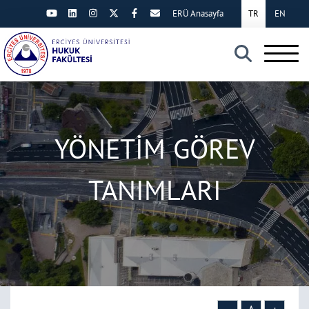
ERÜ Anasayfa
TR
EN
×
YÖNETİM GÖREV
TANIMLARI