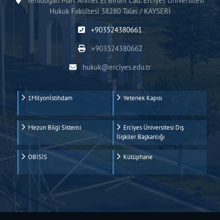
Yenidoğan Mah. Ahmet El Biruni Cad. Erciyes Üniversitesi
Hukuk Fakültesi 38280 Talas / KAYSERİ
+903524380661
+903524380662
hukuk@erciyes.edu.tr
1Milyonİstihdam
Yetenek Kapısı
Mezun Bilgi Sistemi
Erciyes Üniversitesi Dış
İlişkiler Başkanlığı
OBİSİS
Kütüphane