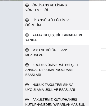
ÖNLİSANS VE LİSANS
YÖNETMELİĞİ
LİSANSÜSTÜ EĞİTİM VE
ÖĞRETİM
YATAY GEÇİŞ, ÇİFT ANADAL VE
YANDAL
MYO VE AÖ ÖNLİSANS
MEZUNLARI
ERCİYES ÜNİVERSİTESİ ÇİFT
ANADAL DİPLOMA PROGRAMI
ESASLARI
HUKUK FAKÜLTESİ SINAV
UYGULAMA USUL VE ESASLARI
FAKÜLTEMİZ KÜTÜPHANESİ
KÜTÜPHANEDEN YARARLANMA USUL