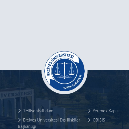
1Milyonİstihdam
Yetenek Kapısı
Erciyes Üniversitesi Dış İlişkiler
OBİSİS
Başkanlığı