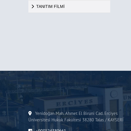
TANITIM FİLMİ
Yenidoğan Mah. Ahmet El Biruni Cad. Erciyes
Üniversitesi Hukuk Fakültesi 38280 Talas / KAYSERİ
+903524380661