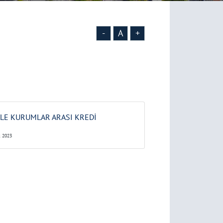
-
A
+
İLE KURUMLAR ARASI KREDİ
 2023