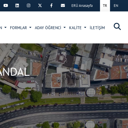
ERÜ Anasayfa
TR
EN
×
UN
FORMLAR
ADAY ÖĞRENCİ
KALİTE
İLETİŞİM
YANDAL