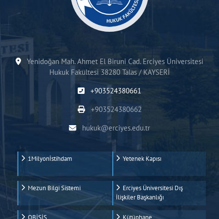
Yenidoğan Mah. Ahmet El Biruni Cad. Erciyes Üniversitesi
Hukuk Fakültesi 38280 Talas / KAYSERİ
+903524380661
+903524380662
hukuk@erciyes.edu.tr
1Milyonİstihdam
Yetenek Kapısı
Mezun Bilgi Sistemi
Erciyes Üniversitesi Dış
İlişkiler Başkanlığı
OBİSİS
Kütüphane