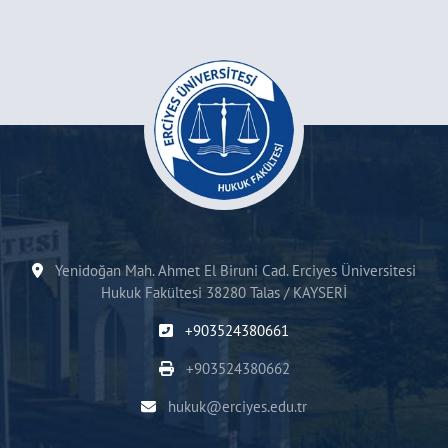
Yenidoğan Mah. Ahmet El Biruni Cad. Erciyes Üniversitesi
Hukuk Fakültesi 38280 Talas / KAYSERİ
+903524380661
+903524380662
hukuk@erciyes.edu.tr