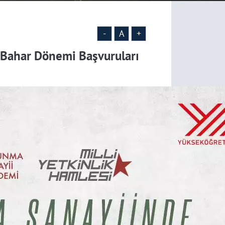
-
A
+
 Bahar Dönemi Başvuruları