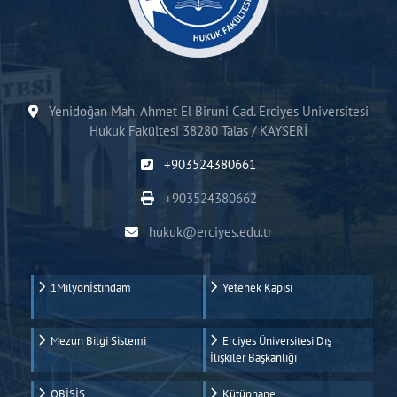
Yenidoğan Mah. Ahmet El Biruni Cad. Erciyes Üniversitesi
Hukuk Fakültesi 38280 Talas / KAYSERİ
+903524380661
+903524380662
hukuk@erciyes.edu.tr
1Milyonİstihdam
Yetenek Kapısı
Mezun Bilgi Sistemi
Erciyes Üniversitesi Dış
İlişkiler Başkanlığı
OBİSİS
Kütüphane